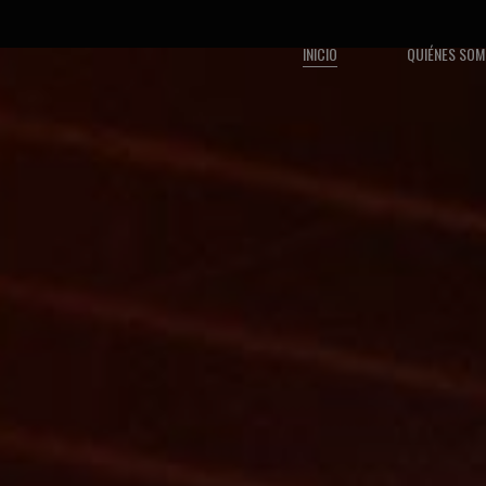
INICIO
QUIÉNES SO
n gamstop
no verification casino uk
non gamcare casino
n the uk
european online casinos
pay by mobile casino no
os
pay by mobile casino uk
instant withdrawal casino
non 