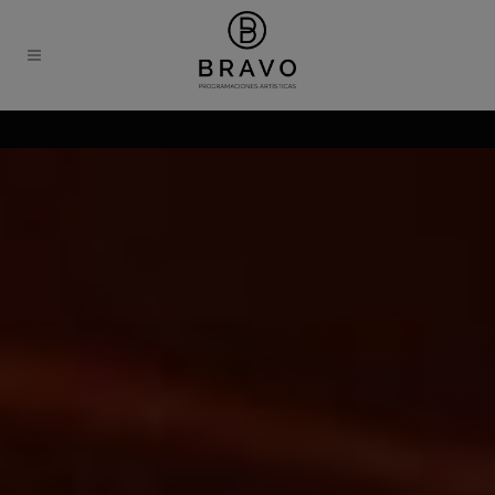
no kyc casinos
deposit by phone bill
paysafe sites
no verification casino uk
bitcoin
credit card casino uk
no verification
not on gamstop
no verification casino
casinos in the uk
european online
casinos
pay by mobile casino
uk
non gamcare casino
casinos
pay by mobile casino not on
uk
instant withdrawal casino
non
gamestop
gamstop casinos paysafe card
new
non gamstop casinos