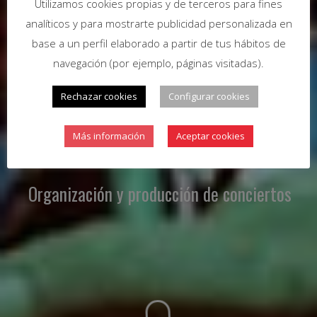
Utilizamos cookies propias y de terceros para fines
analíticos y para mostrarte publicidad personalizada en
base a un perfil elaborado a partir de tus hábitos de
navegación (por ejemplo, páginas visitadas).
Rechazar cookies
Configurar cookies
CONCIERTOS
Más información
Aceptar cookies
Organización y producción de conciertos